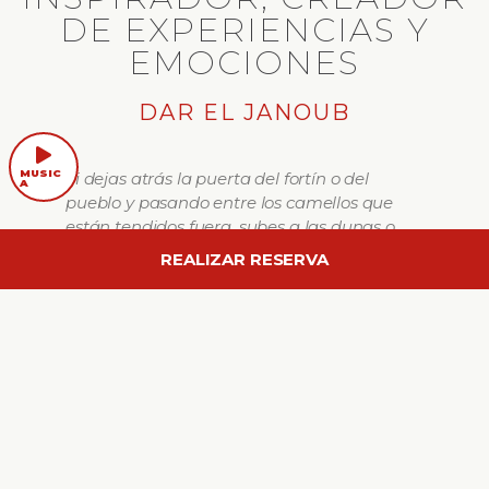
DE EXPERIENCIAS Y
EMOCIONES
DAR EL JANOUB
Si dejas atrás la puerta del fortín o del
pueblo y pasando entre los camellos que
están tendidos fuera, subes a las dunas o
sales al llano duro y pedregoso y te quedas
REALIZAR RESERVA
un momento de pie, solo, al cabo de un rato,
o bien sientes un escalofrió y vuelves
corriendo dentro del fuerte o te quedas
fuera y dejas que te ocurra algo muy
curioso, algo que han experimentado todos
los que viven allí y que los franceses
llamaban le baptême de la solitude.
Es una sensación única y no tiene nada que
ver con la sensación de soledad, porque esto